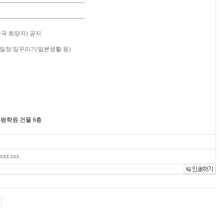
-------------------------------------------
-------------------------------------------
출국 희망자) 공지
교일정/짐꾸리기/일본생활 등)
 공평학원 건물 6층
.xxx.xxx